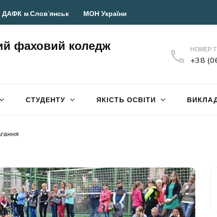
 ДАФК м.Слов’янськ
МОН України
ий фаховий коледж
НОМЕР 
+38 (0
СТУДЕНТУ
ЯКІСТЬ ОСВІТИ
ВИКЛА
агання