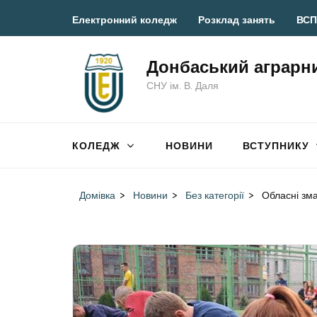
Перейти
Електронний коледж
Розклад занять
ВСП
до
вмісту
Донбаський аграрн
(натисніть
СНУ ім. В. Даля
Enter)
КОЛЕДЖ
НОВИНИ
ВСТУПНИКУ
Домівка
>
Новини
>
Без категорії
>
Обласні зм