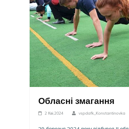
Обласні змагання
2 Кві,2024
vspdafk_Konstantinovka
29 березня 2024 року відбувся ІІ об