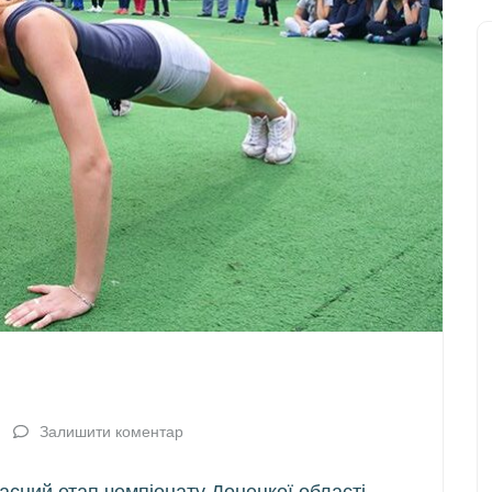
Залишити коментар
ласний етап чемпіонату Донецкої області