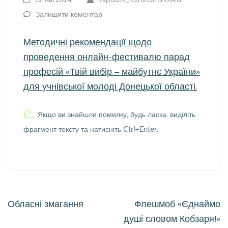
Залишити коментар
Методичні рекомендації щодо
проведення онлайн-фестивалю парад
професій «Твій вибір – майбутнє України»
для учнівської молоді Донецької області.
Якщо ви знайшли помилку, будь ласка, виділіть
фрагмент тексту та натисніть
Ctrl+Enter
.
Навігація
Обласні змагання
Флешмоб «Єднаймо
записів
душі словом Кобзаря!»