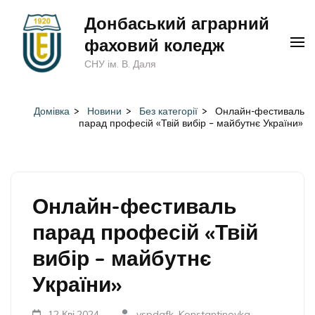
Перейти
Донбаський аграрний
до
фаховий коледж
вмісту
СНУ ім. В. Даля
(натисніть
Enter)
Домівка
>
Новини
>
Без категорії
>
Онлайн-фестиваль
парад професій «Твій вибір – майбутнє України»
Онлайн-фестиваль
парад професій «Твій
вибір – майбутнє
України»
12 Кві,2024
vspdafk_Konstantinovka