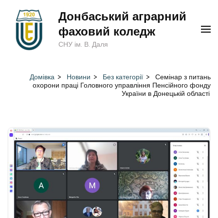
Перейти
Донбаський аграрний
до
фаховий коледж
вмісту
СНУ ім. В. Даля
(натисніть
Enter)
Домівка
>
Новини
>
Без категорії
>
Семінар з питань
охорони праці Головного управління Пенсійного фонду
України в Донецькій області