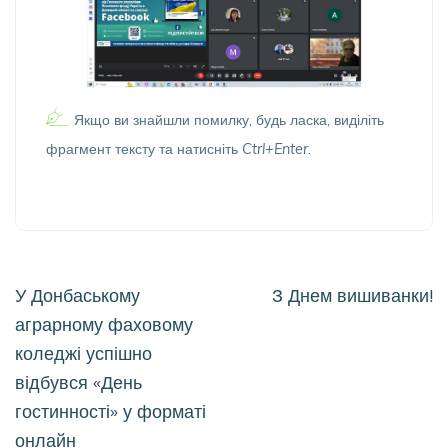
Якщо ви знайшли помилку, будь ласка, виділіть
фрагмент тексту та натисніть
Ctrl+Enter
.
Навігація
У Донбаському
З Днем вишиванки!
записів
аграрному фаховому
коледжі успішно
відбувся «День
гостинності» у форматі
онлайн