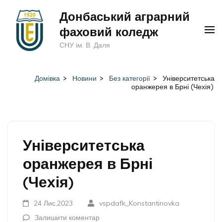
Перейти
Донбаський аграрний
до
фаховий коледж
вмісту
СНУ ім. В. Даля
(натисніть
Enter)
Домівка
>
Новини
>
Без категорії
>
Університетська
оранжерея в Брні (Чехія)
Університетська
оранжерея в Брні
(Чехія)
24 Лис,2023
vspdafk_Konstantinovka
Залишити коментар