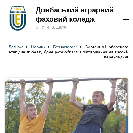
Перейти
Донбаський аграрний
до
фаховий коледж
вмісту
СНУ ім. В. Даля
(натисніть
Enter)
Домівка
>
Новини
>
Без категорії
>
Змагання ІІ обласного
етапу чемпіонату Донецької області з підтягування на високій
перекладині