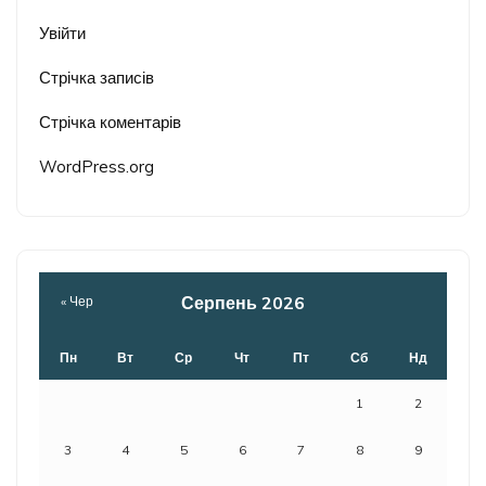
Увійти
Стрічка записів
Стрічка коментарів
WordPress.org
Серпень 2026
« Чер
Пн
Вт
Ср
Чт
Пт
Сб
Нд
1
2
3
4
5
6
7
8
9