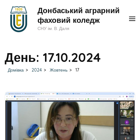
Перейти
Донбаський аграрний
до
фаховий коледж
вмісту
СНУ ім. В. Даля
(натисніть
Enter)
День:
17.10.2024
Домівка
>
2024
>
Жовтень
>
17