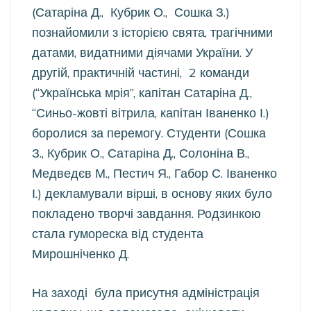
(Сатаріна Д., Кубрик О., Сошка З.)
познайомили з історією свята, трагічними
датами, видатними діячами України. У
другій, практичній частині, 2 команди
(“Українська мрія”, капітан Сатаріна Д.,
“Синьо-жовті вітрила, капітан Іваненко І.)
боролися за перемогу. Студенти (Сошка
З., Кубрик О., Сатаріна Д., Солоніна В.,
Медведєв М., Пестич Я., Габор С. Іваненко
І.) декламували вірші, в основу яких було
покладено творчі завдання. Родзинкою
стала гумореска від студента
Мирошніченко Д.
На заході була присутня адміністрація