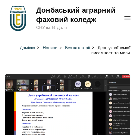
Перейти
Донбаський аграрний
до
фаховий коледж
вмісту
СНУ ім. В. Даля
(натисніть
Enter)
Домівка
>
Новини
>
Без категорії
>
День української
писемності та мови