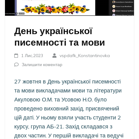
День української
писемності та мови
1 Лис,2023
vspdafk_Konstantinovka
Залишити коментар
27 жовтня в День української писемності
та мови викладачами мови та літератури
Акуловою О.М. та Усовою Н.О. було
проведено виховний захід, присвячений
цій даті. У ньому взяли участь студенти 2
курсу, група АБ-21. Захід складався з
двох частин. У першій викладачі та ведучі